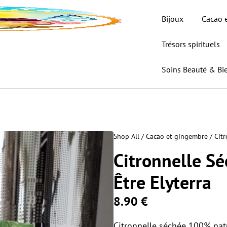
Bijoux
Cacao 
Trésors spirituels
Soins Beauté & Bie
Shop All
/
Cacao et gingembre
/ Citr
Citronnelle Sé
Être Elyterra
8.90
€
Citronnelle séchée 100% natu