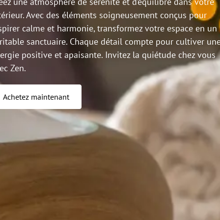
éez une atmosphère de sérénité et d’équilibre dans votre
térieur. Avec des éléments soigneusement conçus pour
spirer calme et harmonie, transformez votre espace en un
ritable sanctuaire. Chaque détail compte pour cultiver un
ergie positive et apaisante. Invitez la quiétude chez vous
ec Zen.
Achetez maintenant