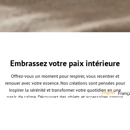
Embrassez votre paix intérieure
Offrez-vous un moment pour respirer, vous recentrer et
renouer avec votre essence. Nos créations sont pensées pour
inspirer la sérénité et transformer votre quotidien en une
English
Franç
oasis de calme. Découvrez des objets et accessoires conçus
pour nourrir votre bien-être intérieur. Faites de la paix un art
de vivre.