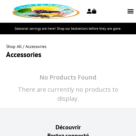
Seasonal savings are here! Shop our bestsellers before they are gone.
Shop All
/ Accessories
Accessories
No Products Found
There are currently no products to
display.
Découvrir
Restez connecté